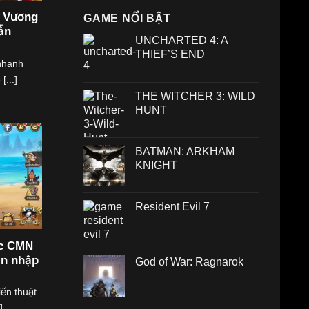
á Vương
GAME NỔI BẬT
ẫn
UNCHARTED 4: A
THIEF’S END
nhanh
...]
THE WITCHER 3: WILD
HUNT
BATMAN: ARKHAM
KNIGHT
Resident Evil 7
ặc CMN
ẫn nhập
God of War: Ragnarok
ến thuật
]