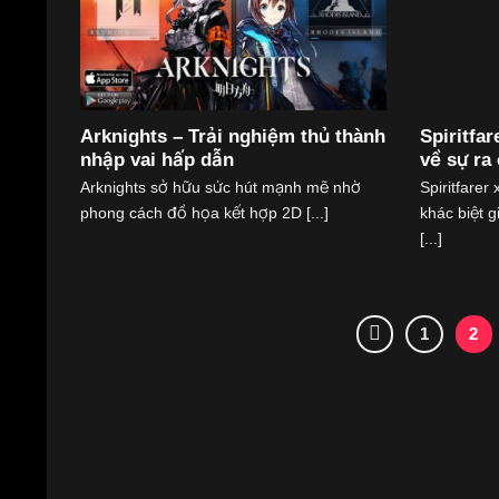
Arknights – Trải nghiệm thủ thành
Spiritfa
nhập vai hấp dẫn
về sự ra 
Arknights sở hữu sức hút mạnh mẽ nhờ
Spiritfare
phong cách đồ họa kết hợp 2D [...]
khác biệt 
[...]
1
2