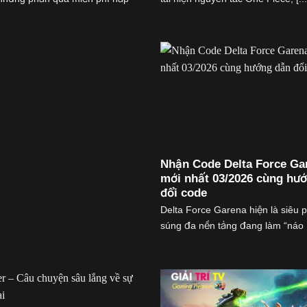
Nhận Code Delta Force Ga
mới nhất 03/2026 cùng hư
đổi code
Delta Force Garena hiện là siêu
súng đa nền tảng đang làm “náo [.